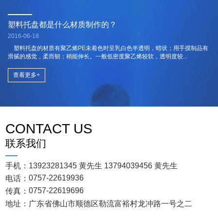
塑料托盘都是什么材质制作的？
2016-06-18
塑料托盘的材质有聚乙烯PE未着色时呈乳白色半透明，蜡状；用手摸制品有
滑腻的感觉，柔而韧；稍能伸长。一般低密度聚乙烯较软，透明度较...
查看更多+
CONTACT US
联系我们
手机：
13923281345 黄先生
13794039456 黄先生
0757-22619936
电话：
0757-22619696
传真：
地址：
广东省佛山市顺德区勒流富裕村龙冲路一号之二