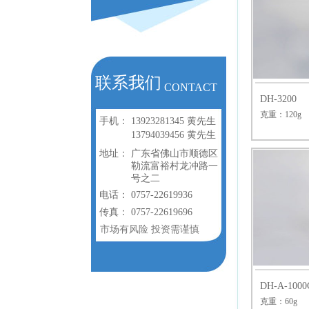
联系我们
CONTACT
DH-3200
克重：120g
手机：
13923281345 黄先生
13794039456 黄先生
地址：
广东省佛山市顺德区
勒流富裕村龙冲路一
号之二
电话：
0757-22619936
传真：
0757-22619696
市场有风险 投资需谨慎
DH-A-1000
克重：60g