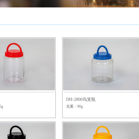
DH-2800鸟笼瓶
5g
克重：90g