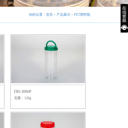
你的位置：
首页
>
产品展示
> PET塑料瓶
DH-3000P
克重：120g