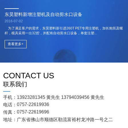
昊塑料公司更换冷却塔风叶
塑料
16-07-02
2016-0
于冷却塔风叶崩坏，本公司于本日更换冷却塔风叶，使冷却塔工作、冷却
塑料托
温恢复正常。 冷却...
滑腻的
查看更多+
查看
CONTACT US
联系我们
手机：
13923281345 黄先生
13794039456 黄先生
0757-22619936
电话：
0757-22619696
传真：
地址：
广东省佛山市顺德区勒流富裕村龙冲路一号之二